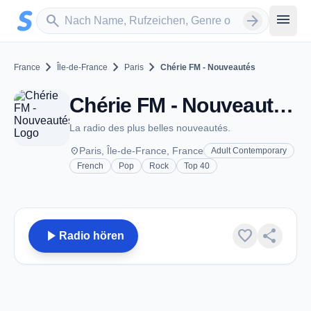
Zum Hauptinhalt springen
Sender suchen
menu
search
arrow_forward
chevron_right
chevron_right
chevron_right
France
Île-de-France
Paris
Chérie FM - Nouveautés
Chérie FM - Nouveautés - Paris
La radio des plus belles nouveautés.
place
Paris, Île-de-France, France
Adult Contemporary
French
Pop
Rock
Top 40
play_arrow
favorite
share
Radio hören