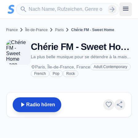
Zum Hauptinhalt springen
Sender suchen
menu
search
arrow_forward
chevron_right
chevron_right
chevron_right
France
Île-de-France
Paris
Chérie FM - Sweet Home
Chérie FM - Sweet Home - Paris
La plus belle musique pour se détendre à la maison.
place
Paris, Île-de-France, France
Adult Contemporary
French
Pop
Rock
play_arrow
favorite
share
Radio hören