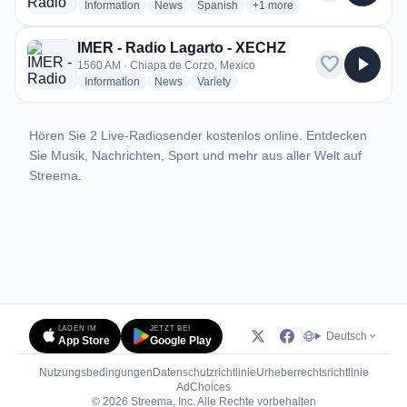
radio stations
radio stations
radio stations
more genres for IMER - Rad
Information
News
Spanish
+1
more
IMER - Radio Lagarto - XECHZ
favorite
play_arrow
1560 AM · Chiapa de Corzo, Mexico
radio stations
radio stations
radio stations
Information
News
Variety
Hören Sie 2 Live-Radiosender kostenlos online. Entdecken
Sie Musik, Nachrichten, Sport und mehr aus aller Welt auf
Streema.
LADEN IM
JETZT BEI
Deutsch
App Store
Google Play
Nutzungsbedingungen
Datenschutzrichtlinie
Urheberrechtsrichtlinie
(öffnet in neuem Tab)
AdChoices
© 2026 Streema, Inc. Alle Rechte vorbehalten