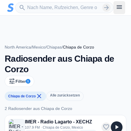
Zum Hauptinhalt springen
Sender suchen
menu
search
arrow_forward
North America
/
Mexico
/
Chiapas
/
Chiapa de Corzo
Radiosender aus Chiapa de
Corzo
tune
Filter
1
close
Alle zurücksetzen
Chiapa de Corzo
2 Radiosender aus Chiapa de Corzo
2 Radiosender aus Chiapa de Corzo
IMER - Radio Lagarto - XECHZ
favorite
play_arrow
107.9 FM · Chiapa de Corzo, Mexico