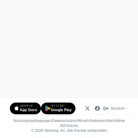
LADEN IM
JETZT BEI
Deutsch
App Store
Google Play
Nutzungsbedingungen
Datenschutzrichtlinie
Urheberrechtsrichtlinie
(öffnet in neuem Tab)
AdChoices
© 2026 Streema, Inc. Alle Rechte vorbehalten