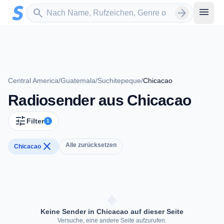
Zum Hauptinhalt springen
Sender suchen
menu
search
arrow_forward
Central America
/
Guatemala
/
Suchitepeque
/
Chicacao
Radiosender aus Chicacao
tune
Filter
1
close
Alle zurücksetzen
Chicacao
graphic_eq
Keine Sender in Chicacao auf dieser Seite
Versuche, eine andere Seite aufzurufen.