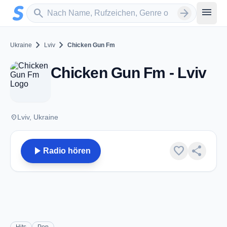
Zum Hauptinhalt springen
Sender suchen
menu
search
arrow_forward
chevron_right
chevron_right
Ukraine
Lviv
Chicken Gun Fm
Chicken Gun Fm - Lviv
place
Lviv, Ukraine
play_arrow
favorite
share
Radio hören