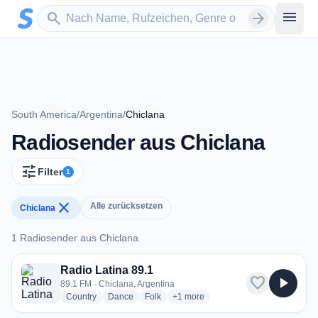
Zum Hauptinhalt springen
Sender suchen
menu
search
arrow_forward
South America
/
Argentina
/
Chiclana
Radiosender aus Chiclana
tune
Filter
1
close
Alle zurücksetzen
Chiclana
1 Radiosender aus Chiclana
1 Radiosender aus Chiclana
Radio Latina 89.1
favorite
play_arrow
89.1 FM · Chiclana, Argentina
radio stations
radio stations
radio stations
more genres for Radio Latina 89.1
Country
Dance
Folk
+1
more