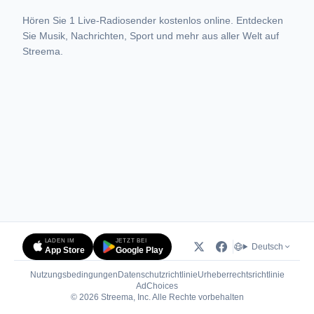
Hören Sie 1 Live-Radiosender kostenlos online. Entdecken
Sie Musik, Nachrichten, Sport und mehr aus aller Welt auf
Streema.
LADEN IM
JETZT BEI
Deutsch
App Store
Google Play
Nutzungsbedingungen
Datenschutzrichtlinie
Urheberrechtsrichtlinie
(öffnet in neuem Tab)
AdChoices
© 2026 Streema, Inc. Alle Rechte vorbehalten