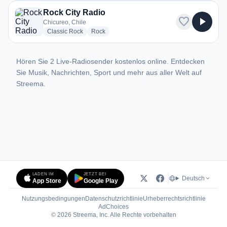
Rock City Radio
favorite
play_arrow
Chicureo, Chile
radio stations
radio stations
Classic Rock
Rock
Hören Sie 2 Live-Radiosender kostenlos online. Entdecken
Sie Musik, Nachrichten, Sport und mehr aus aller Welt auf
Streema.
LADEN IM
JETZT BEI
Deutsch
App Store
Google Play
Nutzungsbedingungen
Datenschutzrichtlinie
Urheberrechtsrichtlinie
(öffnet in neuem Tab)
AdChoices
© 2026 Streema, Inc. Alle Rechte vorbehalten