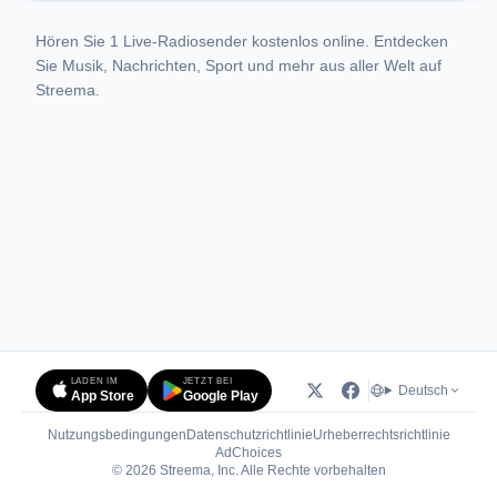
Hören Sie 1 Live-Radiosender kostenlos online. Entdecken
Sie Musik, Nachrichten, Sport und mehr aus aller Welt auf
Streema.
LADEN IM
JETZT BEI
Deutsch
App Store
Google Play
Nutzungsbedingungen
Datenschutzrichtlinie
Urheberrechtsrichtlinie
(öffnet in neuem Tab)
AdChoices
© 2026 Streema, Inc. Alle Rechte vorbehalten