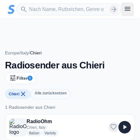
Zum Hauptinhalt springen
Sender suchen
menu
search
arrow_forward
Europe
/
Italy
/
Chieri
Radiosender aus Chieri
tune
Filter
1
close
Alle zurücksetzen
Chieri
1 Radiosender aus Chieri
1 Radiosender aus Chieri
RadioOhm
favorite
play_arrow
Chieri, Italy
radio stations
radio stations
Italian
Variety