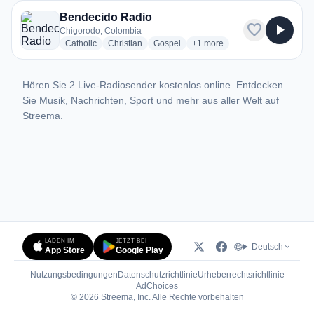
Bendecido Radio
favorite
play_arrow
Chigorodo, Colombia
radio stations
radio stations
radio stations
more genres for Bendecido R
Catholic
Christian
Gospel
+1
more
Hören Sie 2 Live-Radiosender kostenlos online. Entdecken
Sie Musik, Nachrichten, Sport und mehr aus aller Welt auf
Streema.
LADEN IM
JETZT BEI
Deutsch
App Store
Google Play
Nutzungsbedingungen
Datenschutzrichtlinie
Urheberrechtsrichtlinie
(öffnet in neuem Tab)
AdChoices
© 2026 Streema, Inc. Alle Rechte vorbehalten