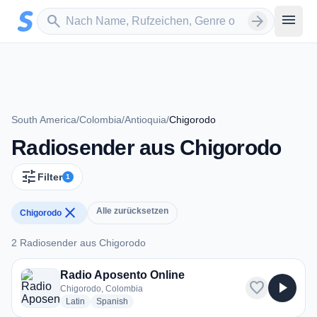
Zum Hauptinhalt springen
Sender suchen
menu
search
arrow_forward
South America
/
Colombia
/
Antioquia
/
Chigorodo
Radiosender aus Chigorodo
tune
Filter
1
close
Alle zurücksetzen
Chigorodo
2 Radiosender aus Chigorodo
2 Radiosender aus Chigorodo
Radio Aposento Online
favorite
play_arrow
Chigorodo, Colombia
radio stations
radio stations
Latin
Spanish