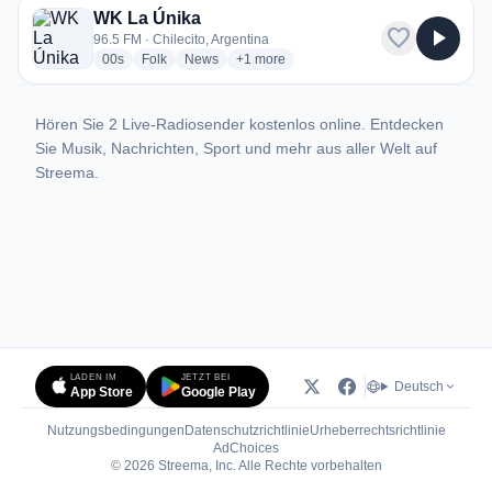
WK La Únika
favorite
play_arrow
96.5 FM · Chilecito, Argentina
radio stations
radio stations
radio stations
more genres for WK La Únika
00s
Folk
News
+1
more
Hören Sie 2 Live-Radiosender kostenlos online. Entdecken
Sie Musik, Nachrichten, Sport und mehr aus aller Welt auf
Streema.
LADEN IM
JETZT BEI
Deutsch
App Store
Google Play
Nutzungsbedingungen
Datenschutzrichtlinie
Urheberrechtsrichtlinie
(öffnet in neuem Tab)
AdChoices
© 2026 Streema, Inc. Alle Rechte vorbehalten