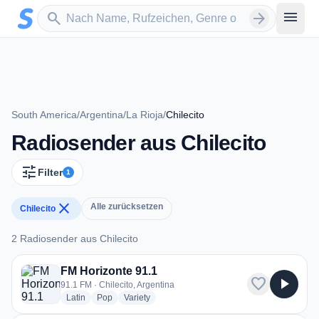
Zum Hauptinhalt springen
Sender suchen
menu
search
arrow_forward
South America
/
Argentina
/
La Rioja
/
Chilecito
Radiosender aus Chilecito
tune
Filter
1
close
Alle zurücksetzen
Chilecito
2 Radiosender aus Chilecito
2 Radiosender aus Chilecito
FM Horizonte 91.1
favorite
play_arrow
91.1 FM · Chilecito, Argentina
radio stations
radio stations
radio stations
Latin
Pop
Variety