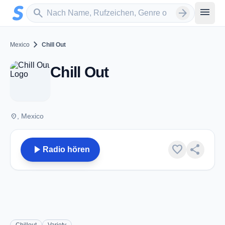
Zum Hauptinhalt springen
Sender suchen
menu
search
arrow_forward
chevron_right
Mexico
Chill Out
Chill Out
place
, Mexico
play_arrow
favorite
share
Radio hören