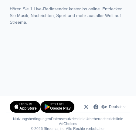
Hören Sie 1 Live-Radiosender kostenlos online. Entdecken
Sie Musik, Nachrichten, Sport und mehr aus aller Welt auf
Streema.
LADEN IM
JETZT BEI
Deutsch
App Store
Google Play
Nutzungsbedingungen
Datenschutzrichtlinie
Urheberrechtsrichtlinie
(öffnet in neuem Tab)
AdChoices
© 2026 Streema, Inc. Alle Rechte vorbehalten