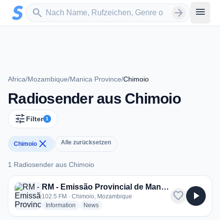
Zum Hauptinhalt springen
Sender suchen
menu
search
arrow_forward
Africa
/
Mozambique
/
Manica Province
/
Chimoio
Radiosender aus Chimoio
tune
Filter
1
close
Alle zurücksetzen
Chimoio
1 Radiosender aus Chimoio
1 Radiosender aus Chimoio
RM - Emissão Provincial de Manica
favorite
play_arrow
102.5 FM · Chimoio, Mozambique
radio stations
radio stations
Information
News