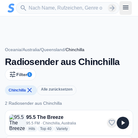
Zum Hauptinhalt springen
Sender suchen
menu
search
arrow_forward
Oceania
/
Australia
/
Queensland
/
Chinchilla
Radiosender aus Chinchilla
tune
Filter
1
close
Alle zurücksetzen
Chinchilla
2 Radiosender aus Chinchilla
2 Radiosender aus Chinchilla
95.5 The Breeze
favorite
play_arrow
95.5 FM · Chinchilla, Australia
radio stations
radio stations
radio stations
Hits
Top 40
Variety