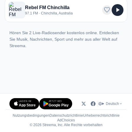
Rebel FM Chinchilla
favorite
play_arrow
97.1 FM · Chinchilla, Australia
Hören Sie 2 Live-Radiosender kostenlos online. Entdecken
Sie Musik, Nachrichten, Sport und mehr aus aller Welt auf
Streema.
LADEN IM
JETZT BEI
Deutsch
App Store
Google Play
Nutzungsbedingungen
Datenschutzrichtlinie
Urheberrechtsrichtlinie
(öffnet in neuem Tab)
AdChoices
© 2026 Streema, Inc. Alle Rechte vorbehalten