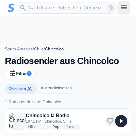
Zum Hauptinhalt springen
Sender suchen
menu
search
arrow_forward
South America
/
Chile
/
Chincolco
Radiosender aus Chincolco
tune
Filter
1
close
Alle zurücksetzen
Chincolco
1 Radiosender aus Chincolco
1 Radiosender aus Chincolco
Chincolco la Radio
favorite
play_arrow
107.1 FM · Chincolco, Chile
radio stations
radio stations
radio stations
more genres for Chincolco la Radio
Hits
Latin
Pop
+1
more