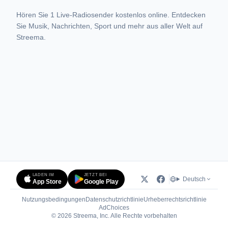
Hören Sie 1 Live-Radiosender kostenlos online. Entdecken
Sie Musik, Nachrichten, Sport und mehr aus aller Welt auf
Streema.
LADEN IM
JETZT BEI
Deutsch
App Store
Google Play
Nutzungsbedingungen
Datenschutzrichtlinie
Urheberrechtsrichtlinie
(öffnet in neuem Tab)
AdChoices
© 2026 Streema, Inc. Alle Rechte vorbehalten