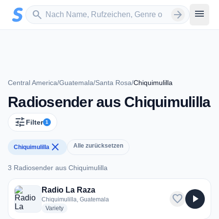
Zum Hauptinhalt springen
Sender suchen
menu
search
arrow_forward
Central America
/
Guatemala
/
Santa Rosa
/
Chiquimulilla
Radiosender aus Chiquimulilla
tune
Filter
1
close
Alle zurücksetzen
Chiquimulilla
3 Radiosender aus Chiquimulilla
3 Radiosender aus Chiquimulilla
Radio La Raza
favorite
play_arrow
Chiquimulilla, Guatemala
radio stations
Variety