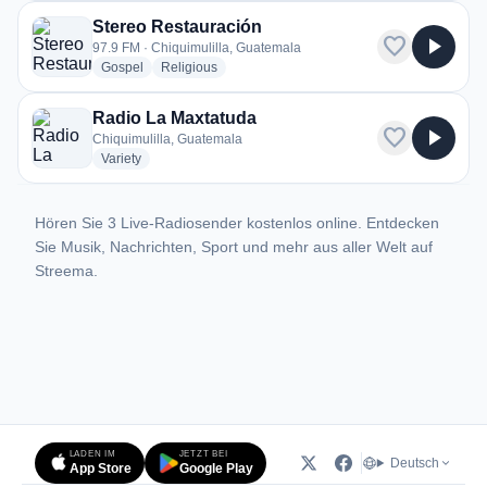
Stereo Restauración
favorite
play_arrow
97.9 FM · Chiquimulilla, Guatemala
radio stations
radio stations
Gospel
Religious
Radio La Maxtatuda
favorite
play_arrow
Chiquimulilla, Guatemala
radio stations
Variety
Hören Sie 3 Live-Radiosender kostenlos online. Entdecken
Sie Musik, Nachrichten, Sport und mehr aus aller Welt auf
Streema.
LADEN IM
JETZT BEI
Deutsch
App Store
Google Play