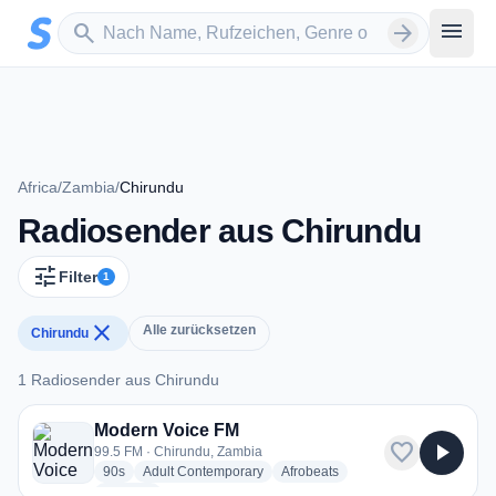
Zum Hauptinhalt springen
Sender suchen
menu
search
arrow_forward
Africa
/
Zambia
/
Chirundu
Radiosender aus Chirundu
tune
Filter
1
close
Alle zurücksetzen
Chirundu
1 Radiosender aus Chirundu
1 Radiosender aus Chirundu
Modern Voice FM
favorite
play_arrow
99.5 FM · Chirundu, Zambia
radio stations
radio stations
radio stations
90s
Adult Contemporary
Afrobeats
more genres for Modern Voice FM
+1
more