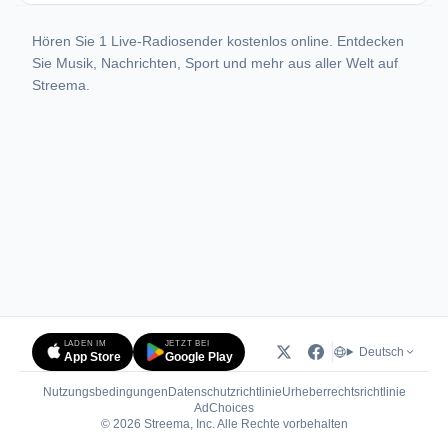
Hören Sie 1 Live-Radiosender kostenlos online. Entdecken
Sie Musik, Nachrichten, Sport und mehr aus aller Welt auf
Streema.
LADEN IM
JETZT BEI
Deutsch
App Store
Google Play
Nutzungsbedingungen
Datenschutzrichtlinie
Urheberrechtsrichtlinie
(öffnet in neuem Tab)
AdChoices
© 2026 Streema, Inc. Alle Rechte vorbehalten