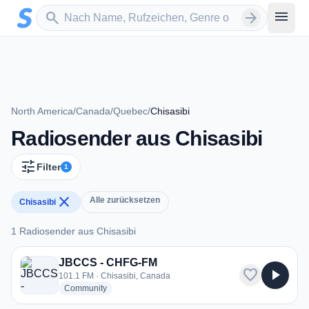
Zum Hauptinhalt springen
Sender suchen
menu
search
arrow_forward
North America
/
Canada
/
Quebec
/
Chisasibi
Radiosender aus Chisasibi
tune
Filter
1
close
Alle zurücksetzen
Chisasibi
1 Radiosender aus Chisasibi
1 Radiosender aus Chisasibi
JBCCS - CHFG-FM
favorite
play_arrow
101.1 FM · Chisasibi, Canada
radio stations
Community