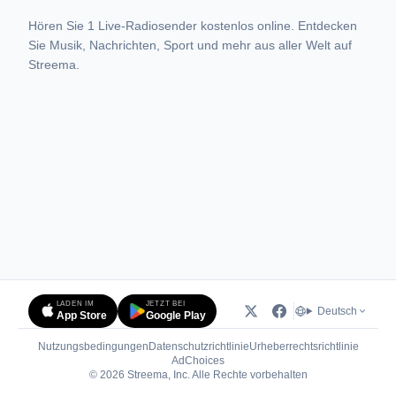
Hören Sie 1 Live-Radiosender kostenlos online. Entdecken
Sie Musik, Nachrichten, Sport und mehr aus aller Welt auf
Streema.
LADEN IM
JETZT BEI
Deutsch
App Store
Google Play
Nutzungsbedingungen
Datenschutzrichtlinie
Urheberrechtsrichtlinie
(öffnet in neuem Tab)
AdChoices
© 2026 Streema, Inc. Alle Rechte vorbehalten