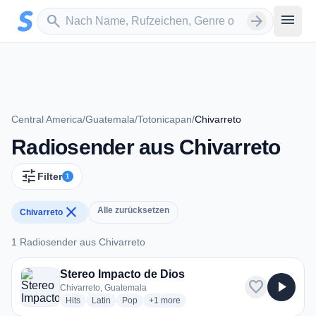
Zum Hauptinhalt springen
Sender suchen
menu
search
arrow_forward
Central America
/
Guatemala
/
Totonicapan
/
Chivarreto
Radiosender aus Chivarreto
tune
Filter
1
close
Alle zurücksetzen
Chivarreto
1 Radiosender aus Chivarreto
1 Radiosender aus Chivarreto
Stereo Impacto de Dios
favorite
play_arrow
Chivarreto, Guatemala
radio stations
radio stations
radio stations
more genres for Stereo Impacto de Dios
Hits
Latin
Pop
+1
more