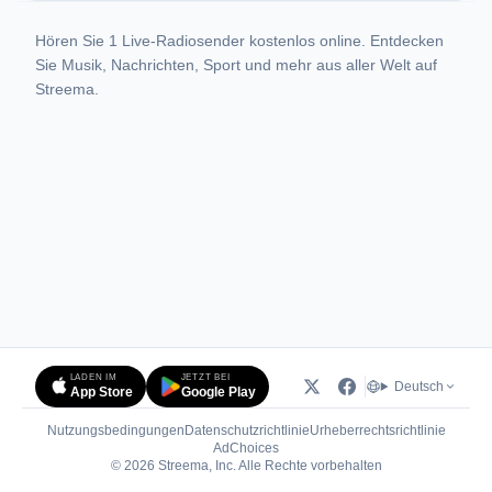
Hören Sie 1 Live-Radiosender kostenlos online. Entdecken
Sie Musik, Nachrichten, Sport und mehr aus aller Welt auf
Streema.
LADEN IM
JETZT BEI
Deutsch
App Store
Google Play
Nutzungsbedingungen
Datenschutzrichtlinie
Urheberrechtsrichtlinie
(öffnet in neuem Tab)
AdChoices
© 2026 Streema, Inc. Alle Rechte vorbehalten