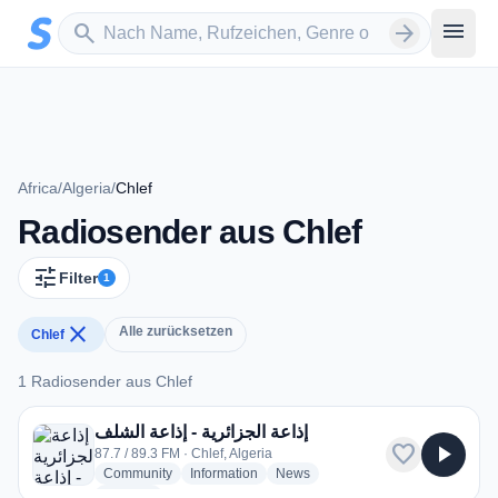
Zum Hauptinhalt springen
Sender suchen
menu
search
arrow_forward
Africa
/
Algeria
/
Chlef
Radiosender aus Chlef
tune
Filter
1
close
Alle zurücksetzen
Chlef
1 Radiosender aus Chlef
1 Radiosender aus Chlef
إذاعة الجزائرية - إذاعة الشلف
favorite
play_arrow
87.7 / 89.3 FM · Chlef, Algeria
radio stations
radio stations
radio stations
Community
Information
News
more genres for إذاعة الجزائرية - إذاعة الشلف
+1
more