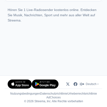
Hören Sie 1 Live-Radiosender kostenlos online. Entdecken
Sie Musik, Nachrichten, Sport und mehr aus aller Welt auf
Streema.
LADEN IM
JETZT BEI
Deutsch
App Store
Google Play
Nutzungsbedingungen
Datenschutzrichtlinie
Urheberrechtsrichtlinie
(öffnet in neuem Tab)
AdChoices
© 2026 Streema, Inc. Alle Rechte vorbehalten