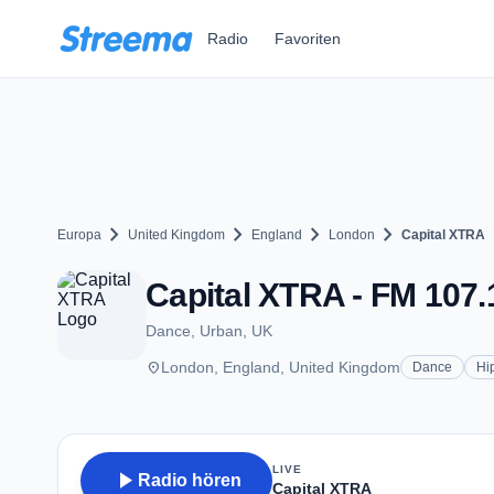
Zum Hauptinhalt springen
Radio
Favoriten
chevron_right
chevron_right
chevron_right
chevron_right
Europa
United Kingdom
England
London
Capital XTRA
Capital XTRA - FM 107.
Dance, Urban, UK
place
London, England, United Kingdom
Dance
Hi
LIVE
play_arrow
Radio hören
Capital XTRA