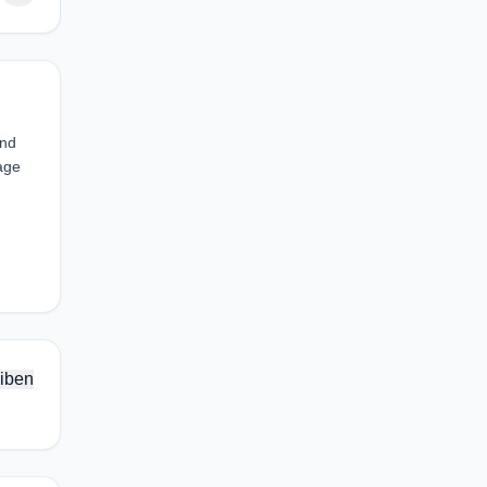
und
rage
iben