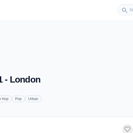
Sender
search
1 - London
p Hop
Pop
Urban
favorite