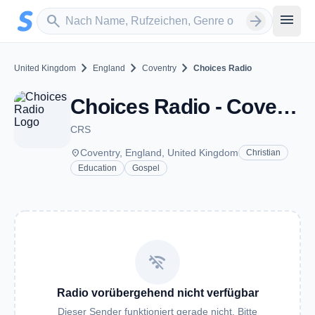
Zum Hauptinhalt springen
Sender suchen
menu
search
arrow_forward
chevron_right
chevron_right
chevron_right
United Kingdom
England
Coventry
Choices Radio
Choices Radio - Coventry
CRS
place
Coventry, England, United Kingdom
Christian
Education
Gospel
wifi_off
Radio vorübergehend nicht verfügbar
Dieser Sender funktioniert gerade nicht. Bitte