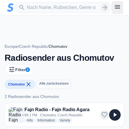
Zum Hauptinhalt springen
Sender suchen
menu
search
arrow_forward
Europe
/
Czech Republic
/
Chomutov
Radiosender aus Chomutov
tune
Filter
1
close
Alle zurücksetzen
Chomutov
2 Radiosender aus Chomutov
2 Radiosender aus Chomutov
Fajn Radio - Fajn Radio Agara
favorite
play_arrow
98.1 FM · Chomutov, Czech Republic
radio stations
radio stations
radio stations
Hits
Information
Variety