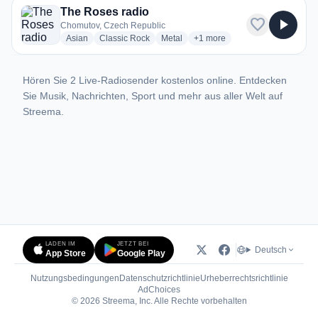
The Roses radio
favorite
play_arrow
Chomutov, Czech Republic
radio stations
radio stations
radio stations
more genres for The Roses ra
Asian
Classic Rock
Metal
+1
more
Hören Sie 2 Live-Radiosender kostenlos online. Entdecken
Sie Musik, Nachrichten, Sport und mehr aus aller Welt auf
Streema.
LADEN IM
JETZT BEI
Deutsch
App Store
Google Play
Nutzungsbedingungen
Datenschutzrichtlinie
Urheberrechtsrichtlinie
(öffnet in neuem Tab)
AdChoices
© 2026 Streema, Inc. Alle Rechte vorbehalten