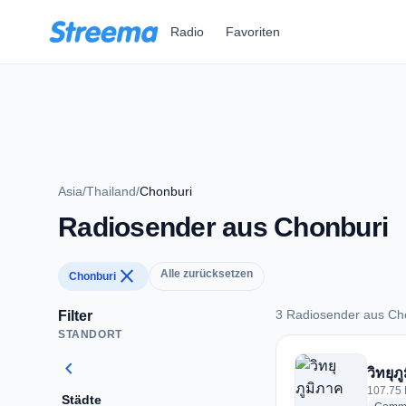
Zum Hauptinhalt springen
Radio
Favoriten
Asia
/
Thailand
/
Chonburi
Radiosender aus Chonburi
close
Alle zurücksetzen
Chonburi
3 Radiosender aus Ch
Filter
STANDORT
3 Radiosender aus 
chevron_left
วิทยุภ
107.75 
Städte