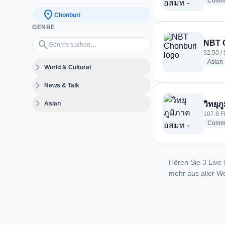
Commu
location_on
Chonburi
GENRE
Genres suchen…
search
NBT 
92.50 /
Asian
expand_more
World & Cultural
expand_more
News & Talk
expand_more
Asian
วิทยุภ
107.8 F
Commu
Hören Sie 3 Live-
mehr aus aller We