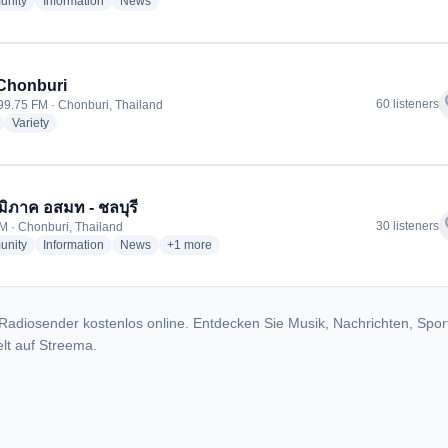
radio stations
radio stations
radio stations
nity
Information
News
Chonburi
f
60 listeners
 99.75 FM · Chonburi, Thailand
radio stations
radio stations
Variety
ูมิภาค อสมท - ชลบุรี
f
30 listeners
M · Chonburi, Thailand
radio stations
radio stations
radio stations
more genres for วิทยุภูมิภาค อสมท - ชลบุรี
nity
Information
News
+1
more
Radiosender kostenlos online. Entdecken Sie Musik, Nachrichten, Spor
lt auf Streema.