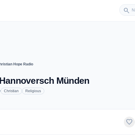
Sender
search
hristian Hope Radio
- Hannoversch Münden
y
Christian
Religious
favorite