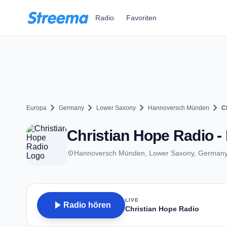
Zum Hauptinhalt springen
Radio
Favoriten
chevron_right
chevron_right
chevron_right
chevron_right
Europa
Germany
Lower Saxony
Hannoversch Münden
C
Christian Hope Radio 
place
Hannoversch Münden, Lower Saxony, German
LIVE
play_arrow
Radio hören
Christian Hope Radio