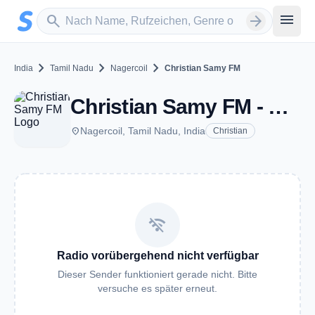
Zum Hauptinhalt springen
Sender suchen
menu
search
arrow_forward
chevron_right
chevron_right
chevron_right
India
Tamil Nadu
Nagercoil
Christian Samy FM
Christian Samy FM - Nagercoil, TN
place
Nagercoil, Tamil Nadu, India
Christian
wifi_off
Radio vorübergehend nicht verfügbar
Dieser Sender funktioniert gerade nicht. Bitte
versuche es später erneut.