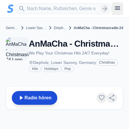
Zum Hauptinhalt springen
Sender suchen
menu
search
arrow_forward
chevron_right
chevron_right
chevron_right
Germany
Lower Saxony
Diepholz
AnMaCha - Christmasradio 24
AnMaCha - Christmasradio 24 - Diepholz
We Play Your Christmas Hits 24/7 Everyday!
place
Diepholz, Lower Saxony, Germany
Christmas
Hits
Holidays
Pop
play_arrow
favorite
share
Radio hören