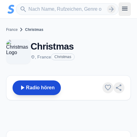
Zum Hauptinhalt springen
Sender suchen
menu
search
arrow_forward
chevron_right
France
Christmas
Christmas
place
, France
Christmas
play_arrow
favorite
share
Radio hören