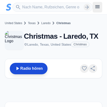
Zum Hauptinhalt springen
Sender suchen
menu
search
arrow_forward
chevron_right
chevron_right
chevron_right
United States
Texas
Laredo
Christmas
Christmas - Laredo, TX
place
Laredo, Texas, United States
Christmas
play_arrow
favorite
share
Radio hören