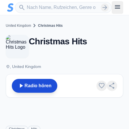
Zum Hauptinhalt springen
Sender suchen
menu
search
arrow_forward
chevron_right
United Kingdom
Christmas Hits
Christmas Hits
place
, United Kingdom
play_arrow
favorite
share
Radio hören