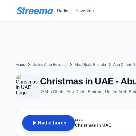
Zum Hauptinhalt springen
Radio
Favoriten
chevron_right
chevron_right
chevron_right
chevron_r
Asien
United Arab Emirates
Abu Dhabi Emirate
Abu Dhabi
Christmas in UAE - Ab
place
Abu Dhabi, Abu Dhabi Emirate, United Arab Emi
LIVE
play_arrow
Radio hören
Christmas in UAE