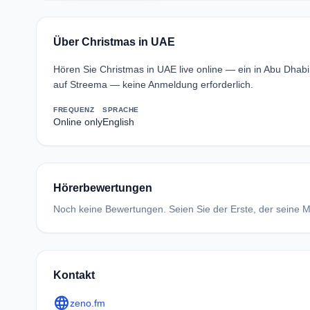
Über Christmas in UAE
Hören Sie Christmas in UAE live online — ein in Abu Dhab
auf Streema — keine Anmeldung erforderlich.
FREQUENZ
SPRACHE
Online only
English
Hörerbewertungen
Noch keine Bewertungen. Seien Sie der Erste, der seine Me
Kontakt
language
zeno.fm