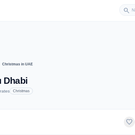
Sender
search
ight
Christmas in UAE
u Dhabi
rates
Christmas
favorite