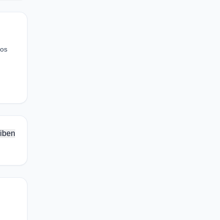
los
iben