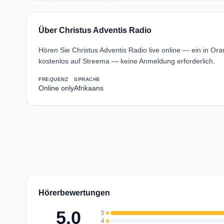
Über Christus Adventis Radio
Hören Sie Christus Adventis Radio live online — ein in Or
kostenlos auf Streema — keine Anmeldung erforderlich.
FREQUENZ
SPRACHE
Online only
Afrikaans
Hörerbewertungen
5.0
5
star
4
star