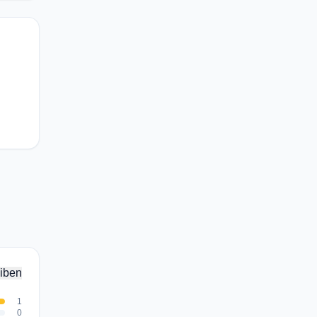
iben
1
0