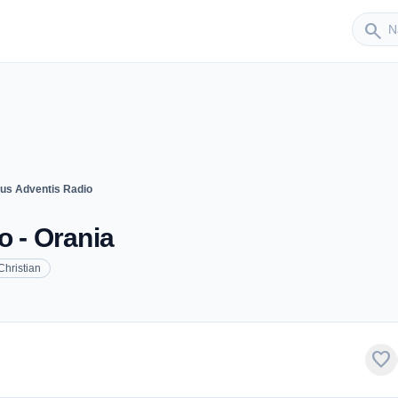
Sender
search
tus Adventis Radio
o - Orania
Christian
favorite