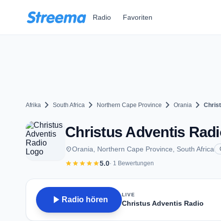
Zum Hauptinhalt springen
Radio
Favoriten
chevron_right
chevron_right
chevron_right
chevron_right
Afrika
South Africa
Northern Cape Province
Orania
Chris
Christus Adventis Radi
place
Orania, Northern Cape Province, South Africa
star
star
star
star
star
5.0
· 1 Bewertungen
LIVE
play_arrow
Radio hören
Christus Adventis Radio