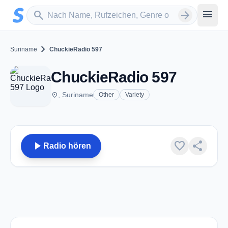
Zum Hauptinhalt springen
Sender suchen
menu
search
arrow_forward
chevron_right
Suriname
ChuckieRadio 597
ChuckieRadio 597
place
, Suriname
Other
Variety
play_arrow
favorite
share
Radio hören