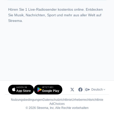
Hören Sie 1 Live-Radiosender kostenlos online. Entdecken
Sie Musik, Nachrichten, Sport und mehr aus aller Welt auf
Streema.
LADEN IM
JETZT BEI
Deutsch
App Store
Google Play
Nutzungsbedingungen
Datenschutzrichtlinie
Urheberrechtsrichtlinie
(öffnet in neuem Tab)
AdChoices
© 2026 Streema, Inc. Alle Rechte vorbehalten