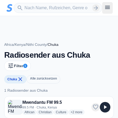
Zum Hauptinhalt springen
Sender suchen
menu
search
arrow_forward
Africa
/
Kenya
/
Nithi County
/
Chuka
Radiosender aus Chuka
tune
Filter
1
close
Alle zurücksetzen
Chuka
1 Radiosender aus Chuka
1 Radiosender aus Chuka
Mwendantu FM 99.5
favorite
play_arrow
99.5 FM · Chuka, Kenya
radio stations
radio stations
radio stations
more genres for Mwendantu F
African
Christian
Culture
+2
more