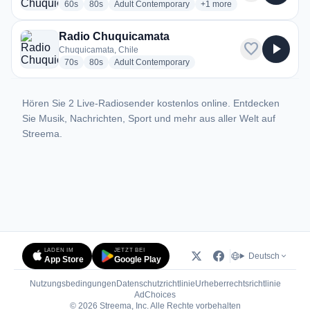
radio stations
radio stations
radio stations
more genres for 93.5 FM 
60s
80s
Adult Contemporary
+1
more
Radio Chuquicamata
favorite
play_arrow
Chuquicamata, Chile
radio stations
radio stations
radio stations
70s
80s
Adult Contemporary
Hören Sie 2 Live-Radiosender kostenlos online. Entdecken
Sie Musik, Nachrichten, Sport und mehr aus aller Welt auf
Streema.
LADEN IM
JETZT BEI
Deutsch
App Store
Google Play
Nutzungsbedingungen
Datenschutzrichtlinie
Urheberrechtsrichtlinie
(öffnet in neuem Tab)
AdChoices
© 2026 Streema, Inc. Alle Rechte vorbehalten