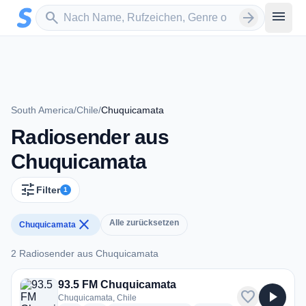
Zum Hauptinhalt springen
Sender suchen
menu
search
arrow_forward
South America
/
Chile
/
Chuquicamata
Radiosender aus
Chuquicamata
tune
Filter
1
close
Alle zurücksetzen
Chuquicamata
2 Radiosender aus Chuquicamata
2 Radiosender aus Chuquicamata
93.5 FM Chuquicamata
favorite
play_arrow
Chuquicamata, Chile