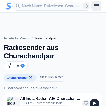
Zum Hauptinhalt springen
Sender suchen
menu
search
arrow_forward
Asia
/
India
/
Manipur
/
Churachandpur
Radiosender aus
Churachandpur
tune
Filter
1
close
Alle zurücksetzen
Churachandpur
1 Radiosender aus Churachandpur
1 Radiosender aus Churachandpur
All India Radio - AIR Churachandpur
favorite
play_arrow
101.4 FM · Churachandpur, India