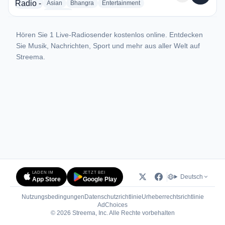
radio stations
radio stations
radio stations
Asian
Bhangra
Entertainment
more genres for All India Radio - AIR Churachandpur
+1
more
Hören Sie 1 Live-Radiosender kostenlos online. Entdecken
Sie Musik, Nachrichten, Sport und mehr aus aller Welt auf
Streema.
LADEN IM
JETZT BEI
Deutsch
App Store
Google Play
Nutzungsbedingungen
Datenschutzrichtlinie
Urheberrechtsrichtlinie
(öffnet in neuem Tab)
AdChoices
© 2026 Streema, Inc. Alle Rechte vorbehalten