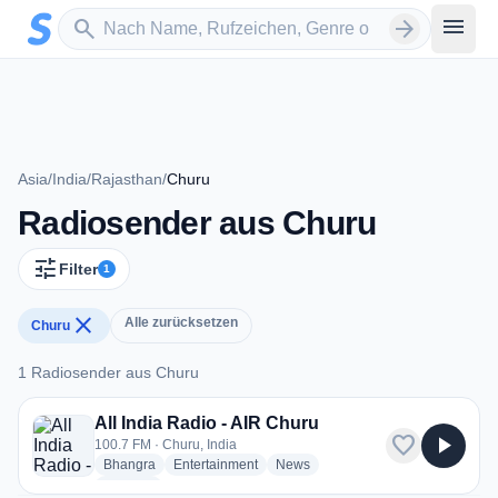
Zum Hauptinhalt springen
Sender suchen
menu
search
arrow_forward
Asia
/
India
/
Rajasthan
/
Churu
Radiosender aus Churu
tune
Filter
1
close
Alle zurücksetzen
Churu
1 Radiosender aus Churu
1 Radiosender aus Churu
All India Radio - AIR Churu
favorite
play_arrow
100.7 FM · Churu, India
radio stations
radio stations
radio stations
Bhangra
Entertainment
News
more genres for All India Radio - AIR Churu
+1
more