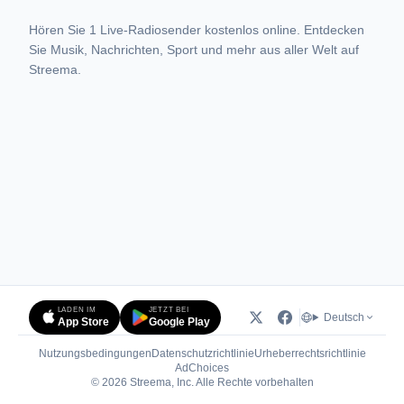
Hören Sie 1 Live-Radiosender kostenlos online. Entdecken
Sie Musik, Nachrichten, Sport und mehr aus aller Welt auf
Streema.
LADEN IM
JETZT BEI
Deutsch
App Store
Google Play
Nutzungsbedingungen
Datenschutzrichtlinie
Urheberrechtsrichtlinie
(öffnet in neuem Tab)
AdChoices
© 2026 Streema, Inc. Alle Rechte vorbehalten