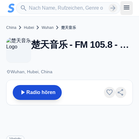
Zum Hauptinhalt springen
Sender suchen
menu
search
arrow_forward
chevron_right
chevron_right
chevron_right
China
Hubei
Wuhan
楚天音乐
楚天音乐 - FM 105.8 - Wuhan
place
Wuhan, Hubei, China
play_arrow
favorite
share
Radio hören