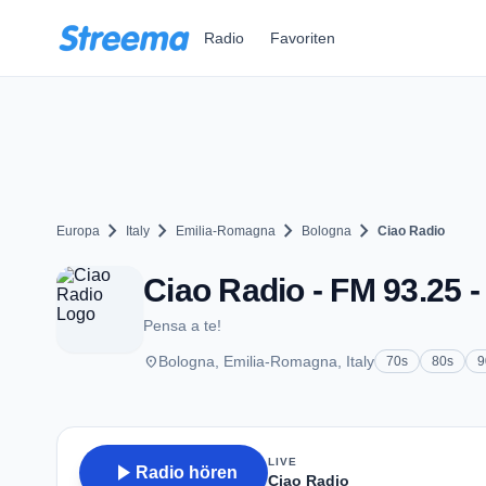
Zum Hauptinhalt springen
Radio
Favoriten
chevron_right
chevron_right
chevron_right
chevron_right
Europa
Italy
Emilia-Romagna
Bologna
Ciao Radio
Ciao Radio - FM 93.25 
Pensa a te!
place
Bologna, Emilia-Romagna, Italy
70s
80s
9
LIVE
play_arrow
Radio hören
Ciao Radio