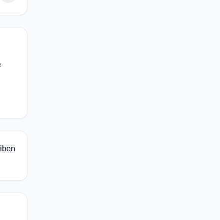
è
iben