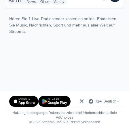
radio stations
radio stations
radio stations
News
Other
Variety
Hören Sie 1 Live-Radiosender kostenlos online. Entdecken
Sie Musik, Nachrichten, Sport und mehr aus aller Welt auf
Streema.
LADEN IM
JETZT BEI
Deutsch
App Store
Google Play
Nutzungsbedingungen
Datenschutzrichtlinie
Urheberrechtsrichtlinie
(öffnet in neuem Tab)
AdChoices
© 2026 Streema, Inc. Alle Rechte vorbehalten