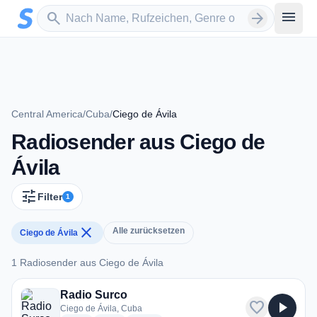
Zum Hauptinhalt springen
Sender suchen
menu
search
arrow_forward
Central America
/
Cuba
/
Ciego de Ávila
Radiosender aus Ciego de
Ávila
tune
Filter
1
close
Alle zurücksetzen
Ciego de Ávila
1 Radiosender aus Ciego de Ávila
1 Radiosender aus Ciego de Ávila
Radio Surco
favorite
play_arrow
Ciego de Ávila, Cuba