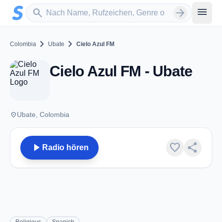
Zum Hauptinhalt springen
Sender suchen
menu
search
arrow_forward
chevron_right
chevron_right
Colombia
Ubate
Cielo Azul FM
Cielo Azul FM - Ubate
place
Ubate, Colombia
play_arrow
favorite
share
Radio hören