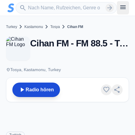
Zum Hauptinhalt springen
Sender suchen
menu
search
arrow_forward
chevron_right
chevron_right
chevron_right
Turkey
Kastamonu
Tosya
Cihan FM
Cihan FM - FM 88.5 - Tosya
place
Tosya, Kastamonu, Turkey
play_arrow
favorite
share
Radio hören