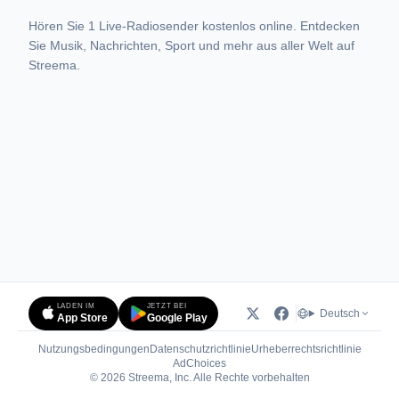
Hören Sie 1 Live-Radiosender kostenlos online. Entdecken
Sie Musik, Nachrichten, Sport und mehr aus aller Welt auf
Streema.
LADEN IM
JETZT BEI
Deutsch
App Store
Google Play
Nutzungsbedingungen
Datenschutzrichtlinie
Urheberrechtsrichtlinie
(öffnet in neuem Tab)
AdChoices
© 2026 Streema, Inc. Alle Rechte vorbehalten