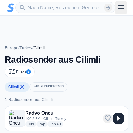
Zum Hauptinhalt springen
Sender suchen
menu
search
arrow_forward
Europe
/
Turkey
/
Cilimli
Radiosender aus Cilimli
tune
Filter
1
close
Alle zurücksetzen
Cilimli
1 Radiosender aus Cilimli
1 Radiosender aus Cilimli
Radyo Oncu
favorite
play_arrow
100.2 FM · Cilimli, Turkey
radio stations
radio stations
radio stations
Hits
Pop
Top 40