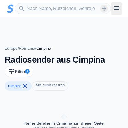
Zum Hauptinhalt springen
Sender suchen
menu
search
arrow_forward
Europe
/
Romania
/
Cimpina
Radiosender aus Cimpina
tune
Filter
1
close
Alle zurücksetzen
Cimpina
graphic_eq
Keine Sender in Cimpina auf dieser Seite