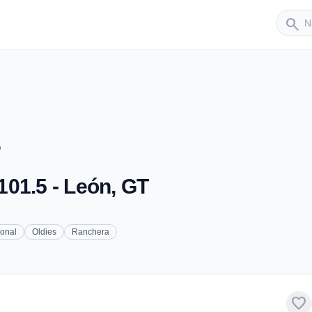
Sender
search
O
01.5 - León, GT
onal
Oldies
Ranchera
favorite