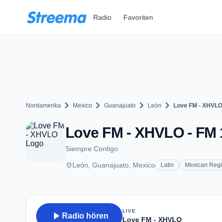
Zum Hauptinhalt springen
Radio
Favoriten
chevron_right
chevron_right
chevron_right
chevron_right
Nordamerika
Mexico
Guanajuato
León
Love FM - XHVL
Love FM - XHVLO - FM 1
Siempre Contigo
place
León, Guanajuato, Mexico
Latin
Mexican Regi
LIVE
play_arrow
Radio hören
Love FM - XHVLO