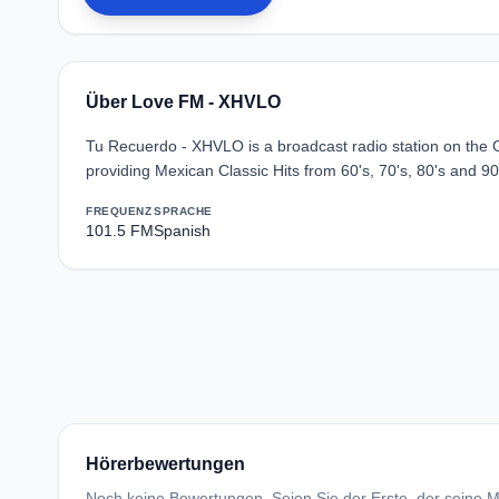
Über Love FM - XHVLO
Tu Recuerdo - XHVLO is a broadcast radio station on the 
providing Mexican Classic Hits from 60's, 70's, 80's and 90
FREQUENZ
SPRACHE
101.5 FM
Spanish
Hörerbewertungen
Noch keine Bewertungen. Seien Sie der Erste, der seine Me