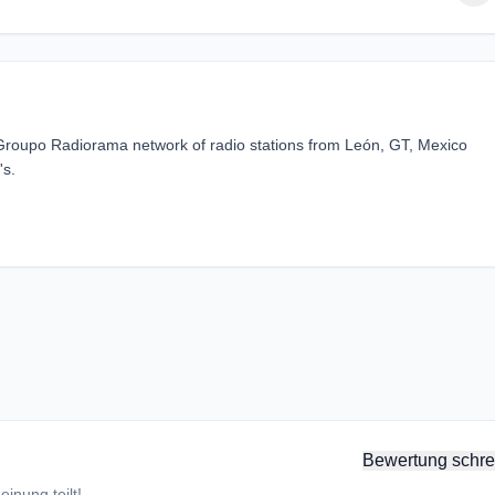
Groupo Radiorama network of radio stations from León, GT, Mexico
's.
Bewertung schre
inung teilt!