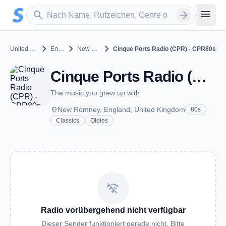
Zum Hauptinhalt springen
Sender suchen
menu
search
arrow_forward
chevron_right
chevron_right
chevron_right
United Kingdom
England
New Romney
Cinque Ports Radio (CPR) - CPR80s
Cinque Ports Radio (CPR) - CPR80s - New Romney
The music you grew up with
place
New Romney, England, United Kingdom
80s
Classics
Oldies
wifi_off
Radio vorübergehend nicht verfügbar
Dieser Sender funktioniert gerade nicht. Bitte