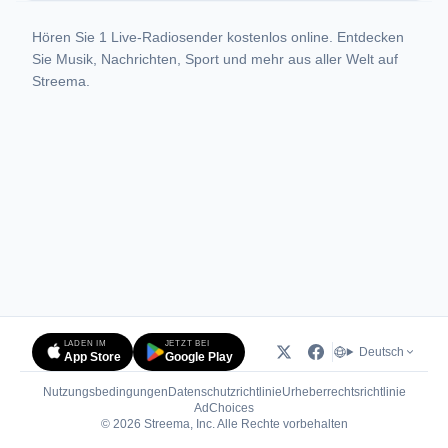
Hören Sie 1 Live-Radiosender kostenlos online. Entdecken
Sie Musik, Nachrichten, Sport und mehr aus aller Welt auf
Streema.
LADEN IM
JETZT BEI
Deutsch
App Store
Google Play
Nutzungsbedingungen
Datenschutzrichtlinie
Urheberrechtsrichtlinie
(öffnet in neuem Tab)
AdChoices
© 2026 Streema, Inc. Alle Rechte vorbehalten