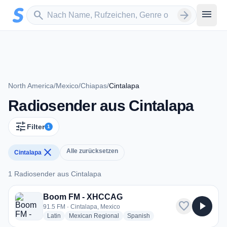
Zum Hauptinhalt springen
Sender suchen
menu
search
arrow_forward
North America
/
Mexico
/
Chiapas
/
Cintalapa
Radiosender aus Cintalapa
tune
Filter
1
close
Alle zurücksetzen
Cintalapa
1 Radiosender aus Cintalapa
1 Radiosender aus Cintalapa
Boom FM - XHCCAG
favorite
play_arrow
91.5 FM · Cintalapa, Mexico
radio stations
radio stations
radio stations
Latin
Mexican Regional
Spanish