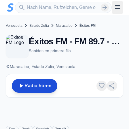
Zum Hauptinhalt springen
Sender suchen
menu
search
arrow_forward
chevron_right
chevron_right
chevron_right
Venezuela
Estado Zulia
Maracaibo
Éxitos FM
Éxitos FM - FM 89.7 - Maracaibo
Sonidos en primera fila
place
Maracaibo, Estado Zulia, Venezuela
play_arrow
favorite
share
Radio hören