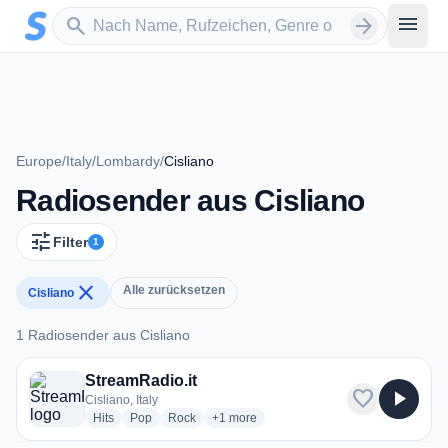
Zum Hauptinhalt springen
Sender suchen
menu
search
arrow_forward
Europe
/
Italy
/
Lombardy
/
Cisliano
Radiosender aus Cisliano
tune
Filter
1
close
Alle zurücksetzen
Cisliano
1 Radiosender aus Cisliano
1 Radiosender aus Cisliano
StreamRadio.it
favorite
play_arrow
Cisliano, Italy
radio stations
radio stations
radio stations
more genres for StreamRadio.it
Hits
Pop
Rock
+1
more