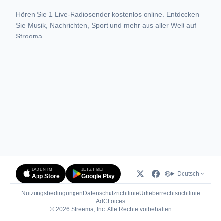
Hören Sie 1 Live-Radiosender kostenlos online. Entdecken
Sie Musik, Nachrichten, Sport und mehr aus aller Welt auf
Streema.
LADEN IM
JETZT BEI
Deutsch
App Store
Google Play
Nutzungsbedingungen
Datenschutzrichtlinie
Urheberrechtsrichtlinie
(öffnet in neuem Tab)
AdChoices
© 2026 Streema, Inc. Alle Rechte vorbehalten