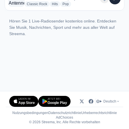
radio stations
radio stations
radio stations
Classic Rock
Hits
Pop
Hören Sie 1 Live-Radiosender kostenlos online. Entdecken
Sie Musik, Nachrichten, Sport und mehr aus aller Welt auf
Streema.
LADEN IM
JETZT BEI
Deutsch
App Store
Google Play
Nutzungsbedingungen
Datenschutzrichtlinie
Urheberrechtsrichtlinie
(öffnet in neuem Tab)
AdChoices
© 2026 Streema, Inc. Alle Rechte vorbehalten