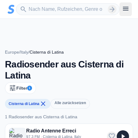
Zum Hauptinhalt springen
Sender suchen
menu
search
arrow_forward
Europe
/
Italy
/
Cisterna di Latina
Radiosender aus Cisterna di
Latina
tune
Filter
1
close
Alle zurücksetzen
Cisterna di Latina
1 Radiosender aus Cisterna di Latina
1 Radiosender aus Cisterna di Latina
Radio Antenne Erreci
favorite
play_arrow
97.3 FM · Cisterna di Latina, Italy