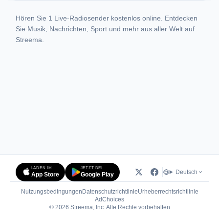
Hören Sie 1 Live-Radiosender kostenlos online. Entdecken
Sie Musik, Nachrichten, Sport und mehr aus aller Welt auf
Streema.
LADEN IM
JETZT BEI
Deutsch
App Store
Google Play
Nutzungsbedingungen
Datenschutzrichtlinie
Urheberrechtsrichtlinie
(öffnet in neuem Tab)
AdChoices
© 2026 Streema, Inc. Alle Rechte vorbehalten