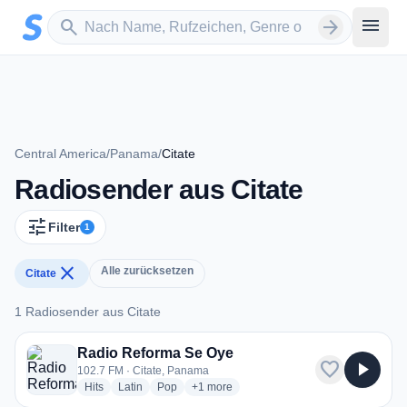
Zum Hauptinhalt springen
Sender suchen
menu
search
arrow_forward
Central America
/
Panama
/
Citate
Radiosender aus Citate
tune
Filter
1
close
Alle zurücksetzen
Citate
1 Radiosender aus Citate
1 Radiosender aus Citate
Radio Reforma Se Oye
favorite
play_arrow
102.7 FM · Citate, Panama
radio stations
radio stations
radio stations
more genres for Radio Reforma Se Oye
Hits
Latin
Pop
+1
more